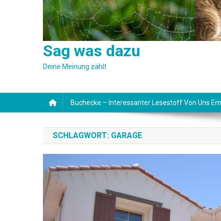
Sag was dazu
Deine Meinung zählt
Buchecke – Interessanter Lesestoff Von Uns Em
SCHLAGWORT:
GARAGE