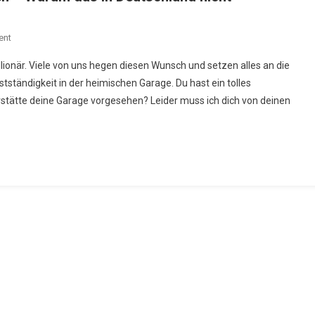
On
ent
Von
onär. Viele von uns hegen diesen Wunsch und setzen alles an die
Der
tständigkeit in der heimischen Garage. Du hast ein tolles
Garage
stätte deine Garage vorgesehen? Leider muss ich dich von deinen
Zum
Weltunternehmen
–
Warum
Das
In
Deutschland
Nicht
Funktioniert