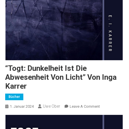
“Togt: Dunkelheit Ist Die
Abwesenheit Von Licht” Von Inga
Karrer
Bücher
Uwe Ober
On
1. Januar 2024
Leave A Comment
“Togt:
Dunkelheit
Ist