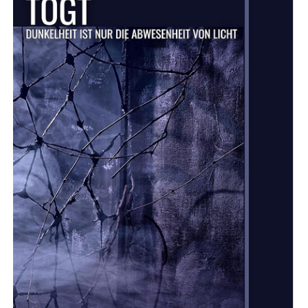
Die
Abwesenheit
Von
Licht”
Von
Inga
Karrer