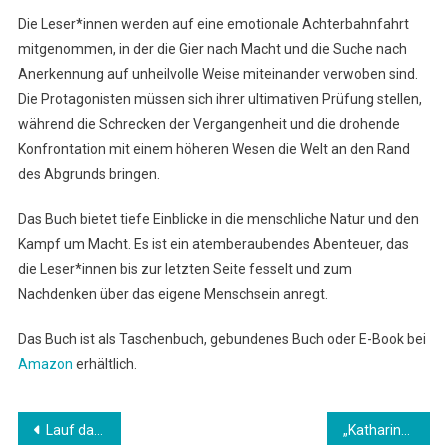
Die Leser*innen werden auf eine emotionale Achterbahnfahrt
mitgenommen, in der die Gier nach Macht und die Suche nach
Anerkennung auf unheilvolle Weise miteinander verwoben sind.
Die Protagonisten müssen sich ihrer ultimativen Prüfung stellen,
während die Schrecken der Vergangenheit und die drohende
Konfrontation mit einem höheren Wesen die Welt an den Rand
des Abgrunds bringen.
Das Buch bietet tiefe Einblicke in die menschliche Natur und den
Kampf um Macht. Es ist ein atemberaubendes Abenteuer, das
die Leser*innen bis zur letzten Seite fesselt und zum
Nachdenken über das eigene Menschsein anregt.
Das Buch ist als Taschenbuch, gebundenes Buch oder E-Book bei
Amazon
erhältlich.
Beitrags-
Lauf davon solange du noch kannst!! von Sandra Granzinger – Ein Must-Read Thriller
„Katharina und Abigail: Das Interview“ von Inga Karrer