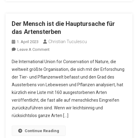
Der Mensch ist die Hauptursache für
das Artensterben
Christian Tuculescu
1. April 2023
On
Leave A Comment
Der
Die International Union for Conservation of Nature, die
Mensch
weltweit größte Organisation, die sich mit der Erforschung
Ist
der Tier- und Pflanzenwelt befasst und den Grad des
Die
Aussterbens von Lebewesen und Pflanzen analysiert, hat
Hauptursache
Für
kürzlich eine Liste mit 160 ausgestorbenen Arten
Das
veröffentlicht, die fast alle auf menschliches Eingreifen
Artensterben
zurückzuführen sind. Wenn wir leichtsinnig und
rücksichtslos ganze Arten […]
Continue Reading