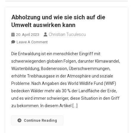
Abholzung und wie sie sich auf die
Umwelt auswirken kann
Christian Tuculescu
20. April 2023
On
Leave A Comment
Abholzung
Die Entwaldung ist ein menschlicher Eingriff mit
Und
schwerwiegenden globalen Folgen, darunter Klimawandel,
Wie
Wüstenbildung, Bodenerosion, Überschwemmungen,
Sie
erhöhte Treibhausgase in der Atmosphäre und soziale
Sich
Auf
Probleme. Nach Angaben des World Wildlife Fund (WWF)
Die
bedecken Wälder mehr als 30 % der Landfläche der Erde,
Umwelt
und es wird immer schwieriger, diese Situation in den Griff
Auswirken
zu bekommen. In diesem Artikel […]
Kann
Continue Reading