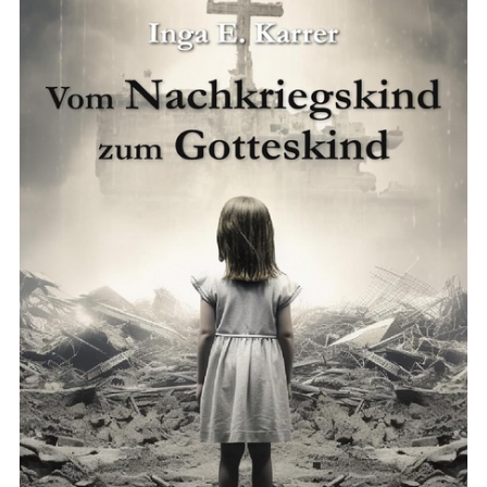
Gotteskind:
Wie
Ich
Über
Schwarze
Magie
Den
Weg
Zu
Jesus
Fand“
Von
Inga
E.
Karrer