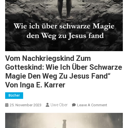
Vom Nachkriegskind Zum
Gotteskind: Wie Ich Über Schwarze
Magie Den Weg Zu Jesus Fand“
Von Inga E. Karrer
Bücher
Uwe Ober
On
25. November 2023
Leave A Comment
Vom
Nachkriegsk
Zum