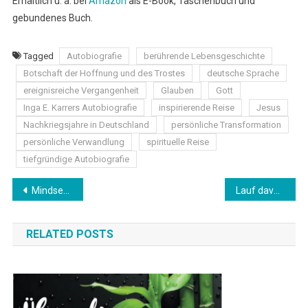
Erhältlich u. a. bei
Amazon
als E-Book, Taschenbuch und
gebundenes Buch.
Tagged
Autobiografie
berührende Lebensgeschichte
Botschaft der Hoffnung und des Trostes
deutsche Sprache
ereignisreiche Vergangenheit
Glauben
Gott
Inga E. Karrers Autobiografie
inspirierende Reise
Jesus
Nachkriegsjahre in Deutschland
persönliche Transformation
persönliche Verwandlung
spirituelle Reise
tiefgründige Autobiografie
Beitrags-
Mindset Psychologie: Der Schlüssel zu einem erfüllten Leben
Lauf davon solange du noch kannst!! von Sandra Granzinger – Ein Must-Read Thriller
Navigation
RELATED POSTS