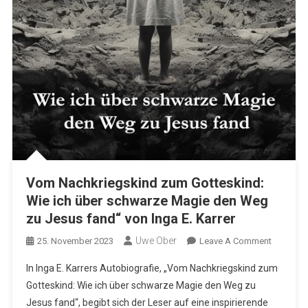
Vom Nachkriegskind zum Gotteskind:
Wie ich über schwarze Magie den Weg
zu Jesus fand“ von Inga E. Karrer
Uwe Ober
On
25. November 2023
Leave A Comment
Vom
In Inga E. Karrers Autobiografie, „Vom Nachkriegskind zum
Nachkrie
Gotteskind: Wie ich über schwarze Magie den Weg zu
Zum
Jesus fand“, begibt sich der Leser auf eine inspirierende
Gotteski