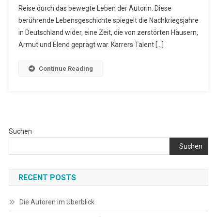
Reise durch das bewegte Leben der Autorin. Diese
Wie
Ich
berührende Lebensgeschichte spiegelt die Nachkriegsjahre
Über
in Deutschland wider, eine Zeit, die von zerstörten Häusern,
Schwarz
Armut und Elend geprägt war. Karrers Talent […]
Magie
Den
Continue Reading
Weg
Zu
Jesus
Fand“
Von
Inga
Suchen
E.
Suchen
Karrer
RECENT POSTS
Die Autoren im Überblick