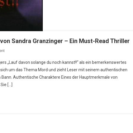
 von Sandra Granzinger – Ein Must-Read Thriller
On
ent
Lauf
ingers „Lauf davon solange du noch kannst!!“ als ein bemerkenswertes
Davon
sich um das Thema Mord und zieht Leser mit seinem authentischen
Solange
nen Bann. Authentische Charaktere Eines der Hauptmerkmale von
Du
 Sie […]
Noch
Kannst!!
Von
Sandra
Granzinger
–
Ein
Must-