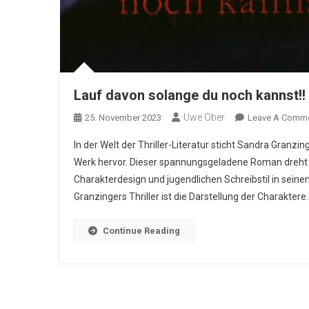
Lauf davon solange du noch kannst!!
Uwe Ober
25. November 2023
Leave A Comm
In der Welt der Thriller-Literatur sticht Sandra Granz
Werk hervor. Dieser spannungsgeladene Roman dreht 
Charakterdesign und jugendlichen Schreibstil in sei
Granzingers Thriller ist die Darstellung der Charaktere.
Continue Reading