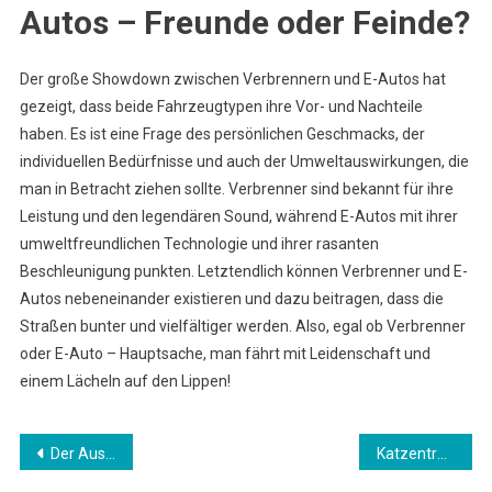
Autos – Freunde oder Feinde?
Der große Showdown zwischen Verbrennern und E-Autos hat
gezeigt, dass beide Fahrzeugtypen ihre Vor- und Nachteile
haben. Es ist eine Frage des persönlichen Geschmacks, der
individuellen Bedürfnisse und auch der Umweltauswirkungen, die
man in Betracht ziehen sollte. Verbrenner sind bekannt für ihre
Leistung und den legendären Sound, während E-Autos mit ihrer
umweltfreundlichen Technologie und ihrer rasanten
Beschleunigung punkten. Letztendlich können Verbrenner und E-
Autos nebeneinander existieren und dazu beitragen, dass die
Straßen bunter und vielfältiger werden. Also, egal ob Verbrenner
oder E-Auto – Hauptsache, man fährt mit Leidenschaft und
einem Lächeln auf den Lippen!
Beitrags-
Der Australian Shepherd im Überblick
Katzentraining – Geht das?