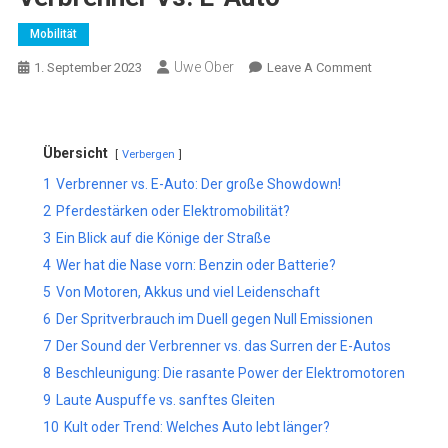
Mobilität
Uwe Ober
On
1. September 2023
Leave A Comment
Verbrenner
Vs.
E-
Übersicht
Verbergen
Auto
1
Verbrenner vs. E-Auto: Der große Showdown!
2
Pferdestärken oder Elektromobilität?
3
Ein Blick auf die Könige der Straße
4
Wer hat die Nase vorn: Benzin oder Batterie?
5
Von Motoren, Akkus und viel Leidenschaft
6
Der Spritverbrauch im Duell gegen Null Emissionen
7
Der Sound der Verbrenner vs. das Surren der E-Autos
8
Beschleunigung: Die rasante Power der Elektromotoren
9
Laute Auspuffe vs. sanftes Gleiten
10
Kult oder Trend: Welches Auto lebt länger?