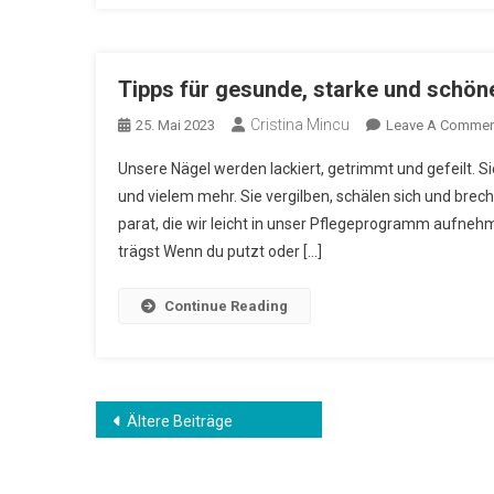
Tipps für gesunde, starke und schön
Cristina Mincu
25. Mai 2023
Leave A Commen
Unsere Nägel werden lackiert, getrimmt und gefeilt. S
und vielem mehr. Sie vergilben, schälen sich und bre
parat, die wir leicht in unser Pflegeprogramm aufne
trägst Wenn du putzt oder […]
Continue Reading
Beitragsnavigation
Ältere Beiträge