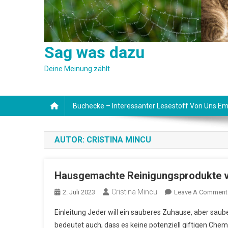
Sag was dazu
Deine Meinung zählt
Buchecke – Interessanter Lesestoff Von Uns Em
AUTOR:
CRISTINA MINCU
Hausgemachte Reinigungsprodukte 
Cristina Mincu
2. Juli 2023
Leave A Comment
Einleitung Jeder will ein sauberes Zuhause, aber saub
bedeutet auch, dass es keine potenziell giftigen Chem