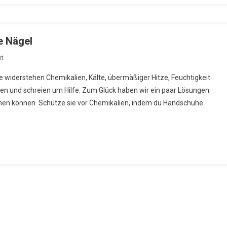
e Nägel
On
t
Tipps
ie widerstehen Chemikalien, Kälte, übermäßiger Hitze, Feuchtigkeit
Für
chen und schreien um Hilfe. Zum Glück haben wir ein paar Lösungen
Gesunde,
hmen können. Schütze sie vor Chemikalien, indem du Handschuhe
Starke
Und
Schöne
Nägel