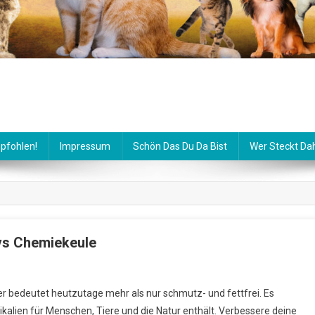
pfohlen!
Impressum
Schön Das Du Da Bist
Wer Steckt Da
vs Chemiekeule
On
Hausgemachte
er bedeutet heutzutage mehr als nur schmutz- und fettfrei. Es
Reinigungsprodukte
ikalien für Menschen, Tiere und die Natur enthält. Verbessere deine
Vs