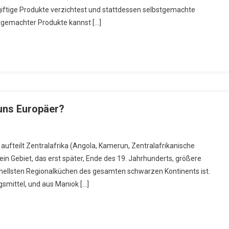
iftige Produkte verzichtest und stattdessen selbstgemachte
Chemiekeule
stgemachter Produkte kannst […]
 uns Europäer?
On
Afrikanische
t aufteilt Zentralafrika (Angola, Kamerun, Zentralafrikanische
Küche
ein Gebiet, das erst später, Ende des 19. Jahrhunderts, größere
–
ionellsten Regionalküchen des gesamten schwarzen Kontinents ist.
Ein
smittel, und aus Maniok […]
Vorbild
Für
Uns
Europäer?