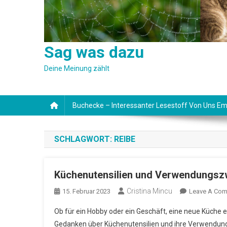
Sag was dazu
Deine Meinung zählt
Buchecke – Interessanter Lesestoff Von Uns Em
SCHLAGWORT:
REIBE
Küchenutensilien und Verwendungsz
Cristina Mincu
15. Februar 2023
Leave A Co
Ob für ein Hobby oder ein Geschäft, eine neue Küche 
Gedanken über Küchenutensilien und ihre Verwendung. 