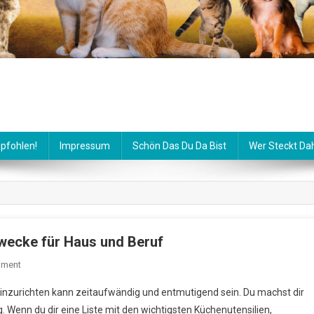
pfohlen!
Impressum
Schön Das Du Da Bist
Wer Steckt Da
wecke für Haus und Beruf
On
mment
Küchenutensilien
einzurichten kann zeitaufwändig und entmutigend sein. Du machst dir
Und
Wenn du dir eine Liste mit den wichtigsten Küchenutensilien,
Verwendungszwecke