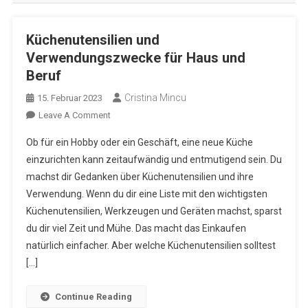
Küchenutensilien und
Verwendungszwecke für Haus und
Beruf
Cristina Mincu
15. Februar 2023
On
Leave A Comment
Küchenutensilien
Ob für ein Hobby oder ein Geschäft, eine neue Küche
Und
einzurichten kann zeitaufwändig und entmutigend sein. Du
Verwendungszwecke
machst dir Gedanken über Küchenutensilien und ihre
Für
Verwendung. Wenn du dir eine Liste mit den wichtigsten
Haus
Und
Küchenutensilien, Werkzeugen und Geräten machst, sparst
Beruf
du dir viel Zeit und Mühe. Das macht das Einkaufen
natürlich einfacher. Aber welche Küchenutensilien solltest
[…]
Continue Reading